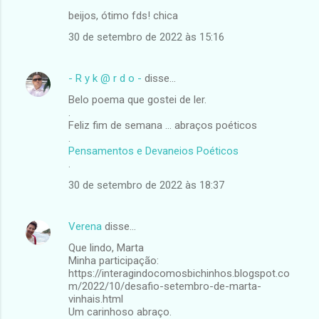
beijos, ótimo fds! chica
n
t
30 de setembro de 2022 às 15:16
á
r
- R y k @ r d o -
disse…
i
Belo poema que gostei de ler.
.
o
Feliz fim de semana … abraços poéticos
s
.
Pensamentos e Devaneios Poéticos
.
30 de setembro de 2022 às 18:37
Verena
disse…
Que lindo, Marta
Minha participação:
https://interagindocomosbichinhos.blogspot.co
m/2022/10/desafio-setembro-de-marta-
vinhais.html
Um carinhoso abraço.