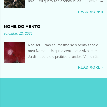
hoje… eu quero ser apenas louca… E deixar
De arrasar as memórias da verdadeira razão de existir... O
que sintas o meu prazer, o meu desejo.. .
tempo é como o mar.... Talvez o mar não seja tão impiedoso
READ MORE »
FOTO DE LAURA ZALENGA
como o tempo.... Perdoem-me se disser que não sei.... Não
sei mesmo....
NOME DO VENTO
setembro 12, 2023
Não sei… Não sei mesmo se o Vento sabe o
meu Nome… Já que dizem… que vivo num
Jardim secreto e proibido… onde o Vento não
chega…. Setembro 2023 FOTO DE ANDREA
READ MORE »
KISS