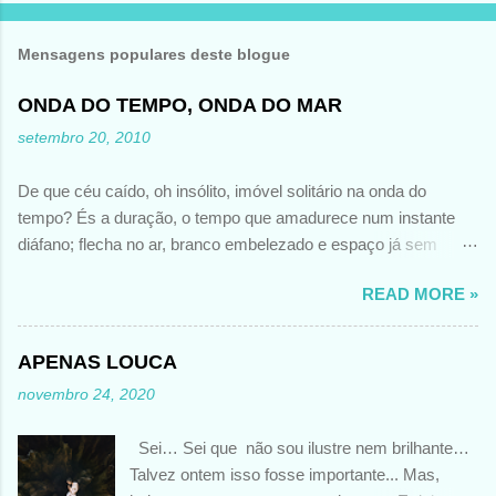
Mensagens populares deste blogue
ONDA DO TEMPO, ONDA DO MAR
setembro 20, 2010
De que céu caído, oh insólito, imóvel solitário na onda do
tempo? És a duração, o tempo que amadurece num instante
diáfano; flecha no ar, branco embelezado e espaço já sem
memória de flecha. Dia feito de tempo e de vazio: desabitas-
READ MORE »
me, apagas o meu nome e o que sou, enchendo-me de ti: luz,
nada. E flutuo, já sem mim, pura existência "Dia" de Octavio
Paz in "Liberdade sob palavra" Tradução de Luis Piganalli O
APENAS LOUCA
meu comentário??? A onda do tempo é como a onda do mar. É
novembro 24, 2020
única - por vezes, cruel... Desconhece o que é a luz ou finge
que não a vê... Porque só existe e naquele momento, não há
Sei… Sei que não sou ilustre nem brilhante…
nada... Passado, presente ou futuro... Paisões, desejos, amor...
Talvez ontem isso fosse importante... Mas,
Nada... Nem mesmo os meus gritos de revolta o impedem...