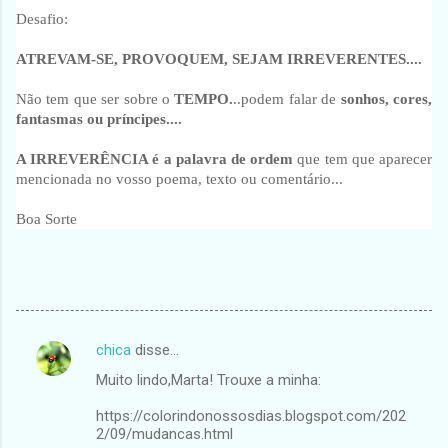
Desafio:
ATREVAM-SE, PROVOQUEM, SEJAM
IRREVERENTES....
Não tem que ser sobre o
TEMPO.
..podem falar de
sonhos, cores,
fantasmas ou príncipes....
A IRREVERÊNCIA é a palavra de ordem
que tem que aparecer
mencionada no vosso poema, texto ou comentário...
Boa Sorte
chica
disse…
C
Muito lindo,Marta! Trouxe a minha:
o
m
https://colorindonossosdias.blogspot.com/202
2/09/mudancas.html
e